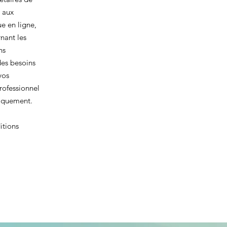
e aux
e en ligne,
nant les
ns
des besoins
vos
rofessionnel
fiquement.
itions