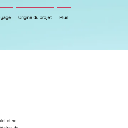
oyage
Origine du projet
Plus
n
let et ne
étaires de